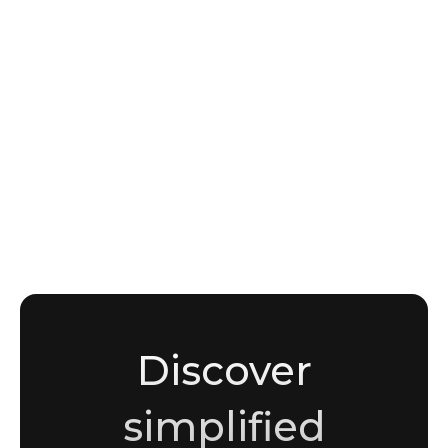
INTELLIGENCE
How initial access brokers operate in the
MENA region
Noha Moussaddak
Cybersecurity enthusiast and writer
Discover
simplified