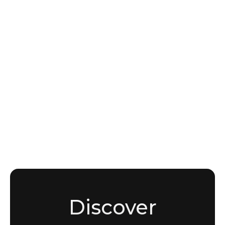
INTELLIGENCE
How initial access brokers operate in the
MENA region
Noha Moussaddak
Cybersecurity enthusiast and writer
Discover