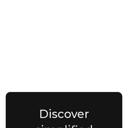
NEWS
Suivi des Groupes Ransomware : LockBit,
ALPHV/BlackCat et Cl0p, Tactiques et
Renseignement Défensif
Sara Amin
Marketing Student • Content & Writing Enthusiast
Discover